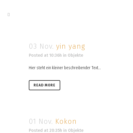
03 Nov.
yin yang
Posted at 10:36h
in
Objekte
Hier steht ein kleiner beschreibender Text...
READ MORE
01 Nov.
Kokon
Posted at 20:35h
in
Objekte